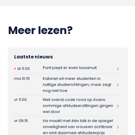
Meer lezen?
Laatste nieuws
Punt piept er even tussenuit
di 11:00
ma 10:15
Kabinet wil meer studenten in
nuttige studierichtingen, maar zegt
nog niet hoe
vr 11:00
Niet overal code rood op Avans:
sommige afstudeerzittingen gingen
wel door
vr 09:15
Iris maakt met één blik in de spiegel
onveiligheid van vrouwen zichtbaar
en wint daarmee afstudeerprijs