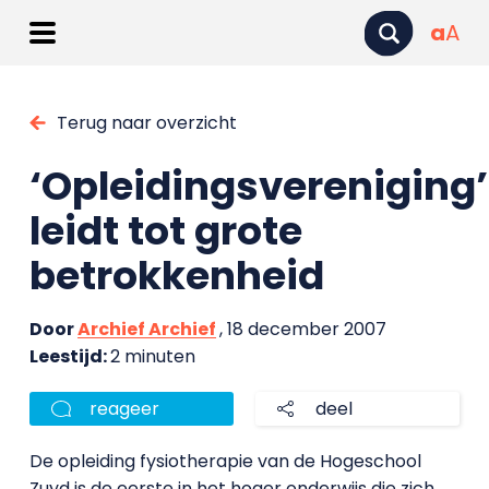
a
A
Terug naar overzicht
‘Opleidingsvereniging’
leidt tot grote
betrokkenheid
Door
Archief Archief
, 18 december 2007
Leestijd:
2 minuten
reageer
deel
De opleiding fysiotherapie van de Hogeschool
Zuyd is de eerste in het hoger onderwijs die zich