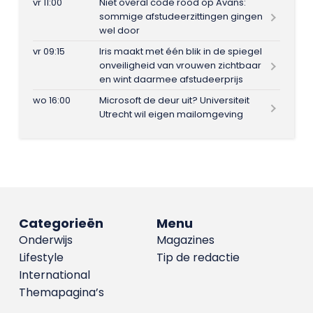
vr 11:00
Niet overal code rood op Avans:
sommige afstudeerzittingen gingen
wel door
vr 09:15
Iris maakt met één blik in de spiegel
onveiligheid van vrouwen zichtbaar
en wint daarmee afstudeerprijs
wo 16:00
Microsoft de deur uit? Universiteit
Utrecht wil eigen mailomgeving
Categorieën
Menu
Onderwijs
Magazines
Lifestyle
Tip de redactie
International
Themapagina’s