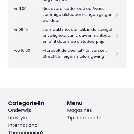
vr 11:00
Niet overal code rood op Avans:
sommige afstudeerzittingen gingen
wel door
vr 09:15
Iris maakt met één blik in de spiegel
onveiligheid van vrouwen zichtbaar
en wint daarmee afstudeerprijs
wo 16:00
Microsoft de deur uit? Universiteit
Utrecht wil eigen mailomgeving
Categorieën
Menu
Onderwijs
Magazines
Lifestyle
Tip de redactie
International
Themapagina’s