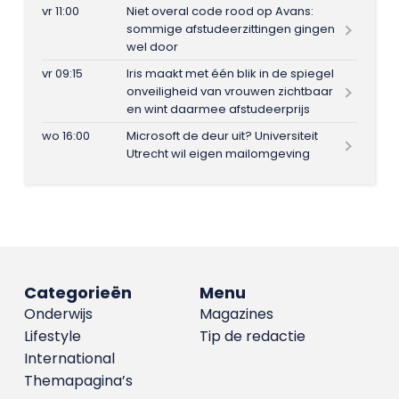
vr 11:00
Niet overal code rood op Avans:
sommige afstudeerzittingen gingen
wel door
vr 09:15
Iris maakt met één blik in de spiegel
onveiligheid van vrouwen zichtbaar
en wint daarmee afstudeerprijs
wo 16:00
Microsoft de deur uit? Universiteit
Utrecht wil eigen mailomgeving
Categorieën
Menu
Onderwijs
Magazines
Lifestyle
Tip de redactie
International
Themapagina’s