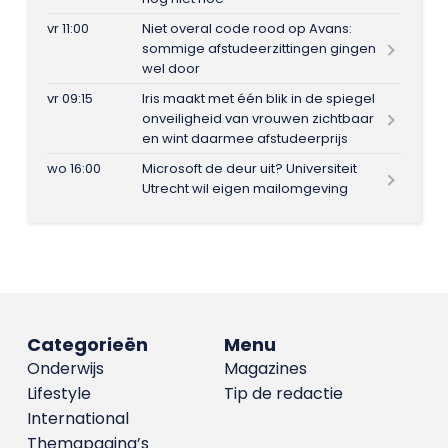
vr 11:00
Niet overal code rood op Avans:
sommige afstudeerzittingen gingen
wel door
vr 09:15
Iris maakt met één blik in de spiegel
onveiligheid van vrouwen zichtbaar
en wint daarmee afstudeerprijs
wo 16:00
Microsoft de deur uit? Universiteit
Utrecht wil eigen mailomgeving
Categorieën
Menu
Onderwijs
Magazines
Lifestyle
Tip de redactie
International
Themapagina’s