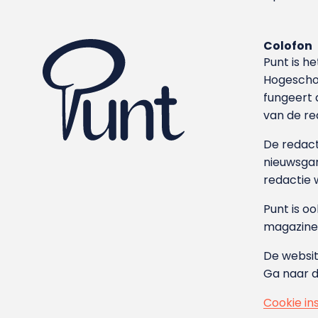
Colofon
Punt is h
Hoge­sch
fungeert 
van de re
De redacti
nieuwsgar
redactie 
Punt is o
magazine
De websit
Ga naar 
Cookie in