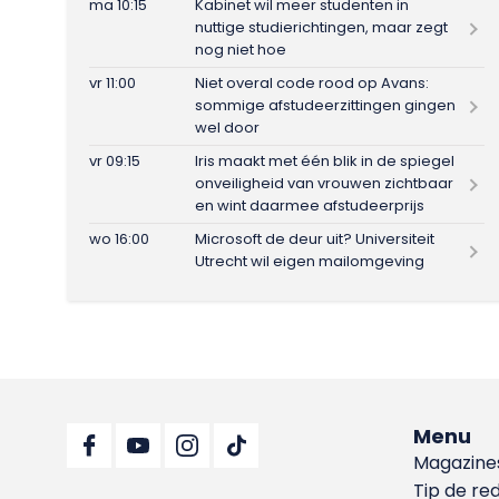
ma 10:15
Kabinet wil meer studenten in
nuttige studierichtingen, maar zegt
nog niet hoe
vr 11:00
Niet overal code rood op Avans:
sommige afstudeerzittingen gingen
wel door
vr 09:15
Iris maakt met één blik in de spiegel
onveiligheid van vrouwen zichtbaar
en wint daarmee afstudeerprijs
wo 16:00
Microsoft de deur uit? Universiteit
Utrecht wil eigen mailomgeving
Menu
Magazine
Tip de re