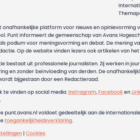
Internat
Themapa
et onafhankelijke platform voor nieuws en opinievormin
ool. Punt informeert de gemeenschap van Avans Hogesch
als podium voor meningsvorming en debat. De mening van 
dactie. Op de website vinden lezers ook artikelen van he
e bestaat uit professionele journalisten. Zij werken in jour
ing en zonder beïnvloeding van derden. De onafhankelijk
wordt bijgestaan door een Redactieraad.
ok te vinden op social media:
Instragram
,
Facebook
en
Lin
.
e punt.avans.nl voldoet gedeeltelijk aan de internationale
de
toegankelijkheidsverklaring
.
stellingen
|
Cookies