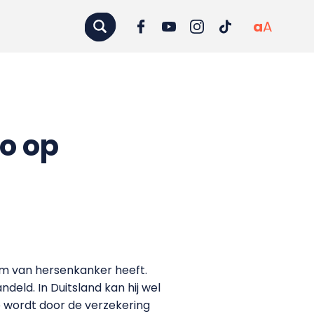
a
A
ro op
rm van hersenkanker heeft.
eld. In Duitsland kan hij wel
 wordt door de verzekering