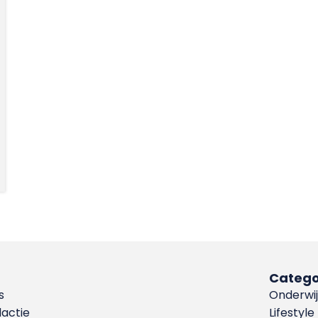
Catego
s
Onderwij
dactie
Lifestyle