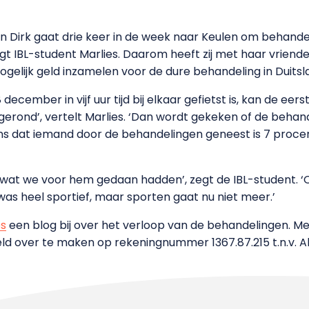
n Dirk gaat drie keer in de week naar Keulen om behandel
gt IBL-student Marlies. Daarom heeft zij met haar vriende
mogelijk geld inzamelen voor de dure behandeling in Duitsl
december in vijf uur tijd bij elkaar gefietst is, kan de e
afgerond’, vertelt Marlies. ‘Dan wordt gekeken of de behan
 dat iemand door de behandelingen geneest is 7 procent
 wat we voor hem gedaan hadden’, zegt de IBL-student. ‘O
j was heel sportief, maar sporten gaat nu niet meer.’
s
een blog bij over het verloop van de behandelingen. Men
d over te maken op rekeningnummer 1367.87.215 t.n.v. All