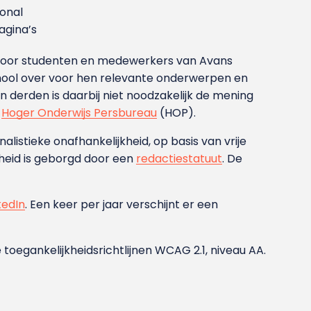
ional
gina’s
g voor studenten en medewerkers van Avans
ool over voor hen relevante onderwerpen en
derden is daarbij niet noodzakelijk de mening
t
Hoger Onderwijs Persbureau
(HOP).
nalistieke onafhankelijkheid, op basis van vrije
heid is geborgd door een
redactiestatuut
. De
kedIn
. Een keer per jaar verschijnt er een
 toegankelijkheidsrichtlijnen WCAG 2.1, niveau AA.