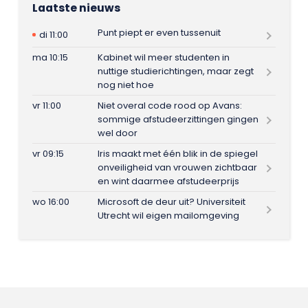
Laatste nieuws
Punt piept er even tussenuit
di 11:00
ma 10:15
Kabinet wil meer studenten in
nuttige studierichtingen, maar zegt
nog niet hoe
vr 11:00
Niet overal code rood op Avans:
sommige afstudeerzittingen gingen
wel door
vr 09:15
Iris maakt met één blik in de spiegel
onveiligheid van vrouwen zichtbaar
en wint daarmee afstudeerprijs
wo 16:00
Microsoft de deur uit? Universiteit
Utrecht wil eigen mailomgeving