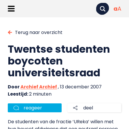
a
A
Terug naar overzicht
Twentse studenten
boycotten
universiteitsraad
Door
Archief Archief
, 13 december 2007
Leestijd:
2 minuten
reageer
deel
De studenten van de fractie ‘UReka’ willen met
hun boycot afdwingen dat een neutraal persoon