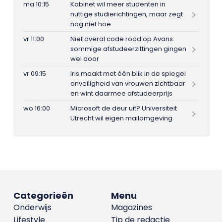
ma 10:15
Kabinet wil meer studenten in
nuttige studierichtingen, maar zegt
nog niet hoe
vr 11:00
Niet overal code rood op Avans:
sommige afstudeerzittingen gingen
wel door
vr 09:15
Iris maakt met één blik in de spiegel
onveiligheid van vrouwen zichtbaar
en wint daarmee afstudeerprijs
wo 16:00
Microsoft de deur uit? Universiteit
Utrecht wil eigen mailomgeving
Categorieën
Menu
Onderwijs
Magazines
Lifestyle
Tip de redactie