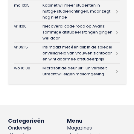
ma 10:15
Kabinet wil meer studenten in
nuttige studierichtingen, maar zegt
nog niet hoe
vr 11:00
Niet overal code rood op Avans:
sommige afstudeerzittingen gingen
wel door
vr 09:15
Iris maakt met één blik in de spiegel
onveiligheid van vrouwen zichtbaar
en wint daarmee afstudeerprijs
wo 16:00
Microsoft de deur uit? Universiteit
Utrecht wil eigen mailomgeving
Categorieën
Menu
Onderwijs
Magazines