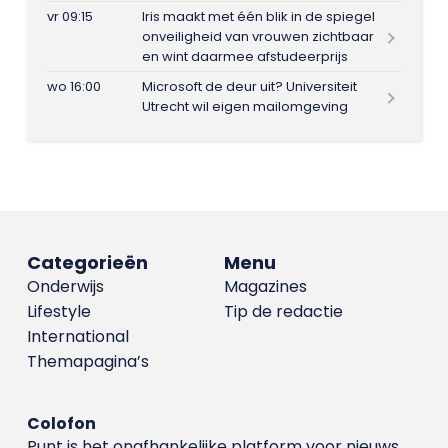
vr 09:15
Iris maakt met één blik in de spiegel
onveiligheid van vrouwen zichtbaar
en wint daarmee afstudeerprijs
wo 16:00
Microsoft de deur uit? Universiteit
Utrecht wil eigen mailomgeving
Categorieën
Menu
Onderwijs
Magazines
Lifestyle
Tip de redactie
International
Themapagina’s
Colofon
Punt is het onafhankelijke platform voor nieuws