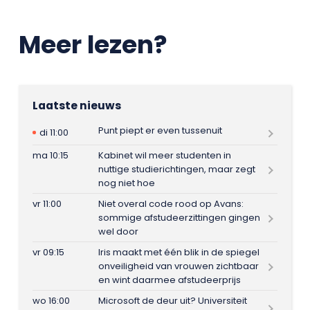
Meer lezen?
Laatste nieuws
Punt piept er even tussenuit
di 11:00
ma 10:15
Kabinet wil meer studenten in
nuttige studierichtingen, maar zegt
nog niet hoe
vr 11:00
Niet overal code rood op Avans:
sommige afstudeerzittingen gingen
wel door
vr 09:15
Iris maakt met één blik in de spiegel
onveiligheid van vrouwen zichtbaar
en wint daarmee afstudeerprijs
wo 16:00
Microsoft de deur uit? Universiteit