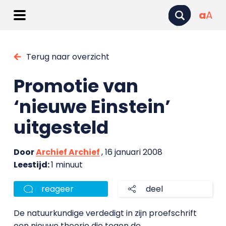
a
A
Terug naar overzicht
Promotie van
‘nieuwe Einstein’
uitgesteld
Door
Archief Archief
, 16 januari 2008
Leestijd:
1 minuut
reageer
deel
De natuurkundige verdedigt in zijn proefschrift
een nieuwe theorie die tegen de