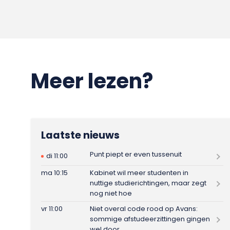
Meer lezen?
Laatste nieuws
Punt piept er even tussenuit
di 11:00
ma 10:15
Kabinet wil meer studenten in
nuttige studierichtingen, maar zegt
nog niet hoe
vr 11:00
Niet overal code rood op Avans:
sommige afstudeerzittingen gingen
wel door