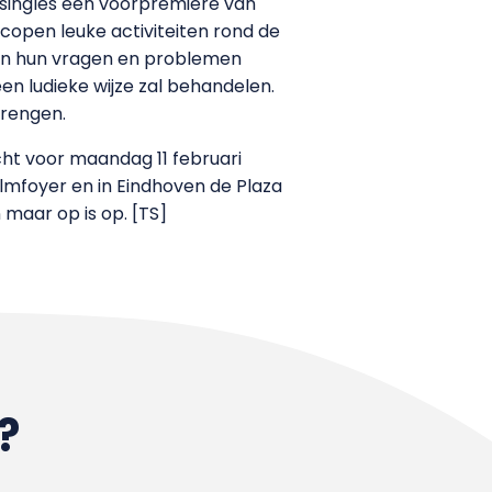
 singles een voorpremière van
copen leuke activiteiten rond de
nnen hun vragen en problemen
een ludieke wijze zal behandelen.
brengen.
acht voor maandag 11 februari
ilmfoyer en in Eindhoven de Plaza
 maar op is op. [TS]
?