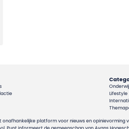
Catego
s
Onderwij
dactie
Lifestyle
Internat
Themapa
et onafhankelijke platform voor nieuws en opinievormin
ool. Punt informeert de gemeenschap van Avans Hogesch