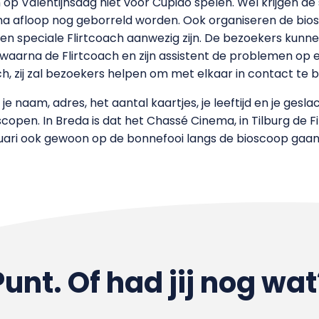
 Valentijnsdag niet voor Cupido spelen. Wél krijgen de
 na afloop nog geborreld worden. Ook organiseren de bios
rg een speciale Flirtcoach aanwezig zijn. De bezoekers ku
n, waarna de Flirtcoach en zijn assistent de problemen op 
h, zij zal bezoekers helpen om met elkaar in contact te 
je naam, adres, het aantal kaartjes, je leeftijd en je gesl
pen. In Breda is dat het Chassé Cinema, in Tilburg de F
ebruari ook gewoon op de bonnefooi langs de bioscoop gaan
Punt. Of had jij nog wat