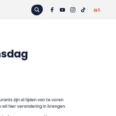
a
A
jnsdag
rants zijn al tijden van te voren
 wil hier verandering in brengen.