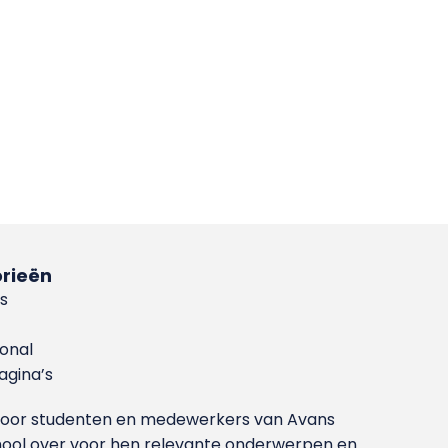
rieën
s
ional
gina’s
g voor studenten en medewerkers van Avans
ool over voor hen relevante onderwerpen en