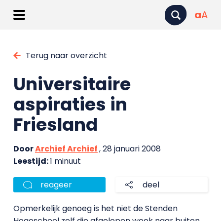
a
A
Terug naar overzicht
Universitaire
aspiraties in
Friesland
Door
Archief Archief
, 28 januari 2008
Leestijd:
1 minuut
reageer
deel
Opmerkelijk genoeg is het niet de Stenden
Hogeschool zelf die afgelopen week naar buiten