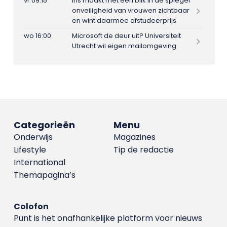
vr 09:15
Iris maakt met één blik in de spiegel
onveiligheid van vrouwen zichtbaar
en wint daarmee afstudeerprijs
wo 16:00
Microsoft de deur uit? Universiteit
Utrecht wil eigen mailomgeving
Categorieën
Menu
Onderwijs
Magazines
Lifestyle
Tip de redactie
International
Themapagina’s
Colofon
Punt is het onafhankelijke platform voor nieuws