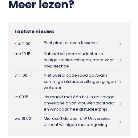
Meer lezen?
Laatste nieuws
Punt piept er even tussenuit
di 11:00
ma 10:15
Kabinet wil meer studenten in
nuttige studierichtingen, maar zegt
nog niet hoe
vr 11:00
Niet overal code rood op Avans:
sommige afstudeerzittingen gingen
wel door
vr 09:15
Iris maakt met één blik in de spiegel
onveiligheid van vrouwen zichtbaar
en wint daarmee afstudeerprijs
wo 16:00
Microsoft de deur uit? Universiteit
Utrecht wil eigen mailomgeving