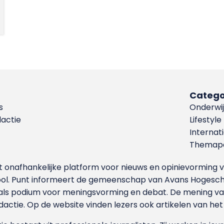
Catego
s
Onderwij
dactie
Lifestyle
Internat
Themapa
et onafhankelijke platform voor nieuws en opinievormin
ool. Punt informeert de gemeenschap van Avans Hogesch
als podium voor meningsvorming en debat. De mening van 
dactie. Op de website vinden lezers ook artikelen van he