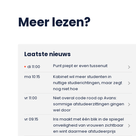
Meer lezen?
Laatste nieuws
Punt piept er even tussenuit
di 11:00
ma 10:15
Kabinet wil meer studenten in
nuttige studierichtingen, maar zegt
nog niet hoe
vr 11:00
Niet overal code rood op Avans:
sommige afstudeerzittingen gingen
wel door
vr 09:15
Iris maakt met één blik in de spiegel
onveiligheid van vrouwen zichtbaar
en wint daarmee afstudeerprijs