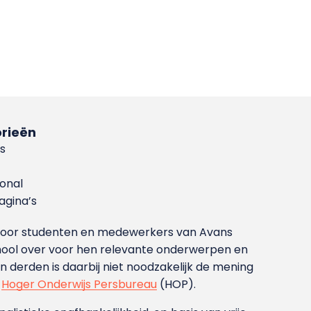
rieën
s
ional
gina’s
g voor studenten en medewerkers van Avans
ool over voor hen relevante onderwerpen en
derden is daarbij niet noodzakelijk de mening
t
Hoger Onderwijs Persbureau
(HOP).