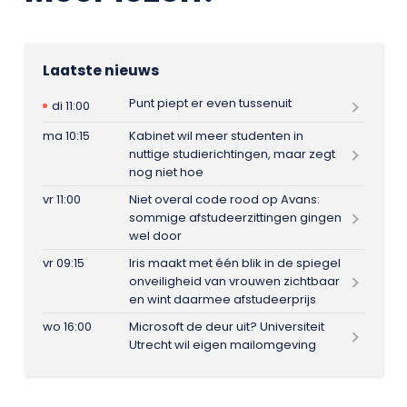
Laatste nieuws
Punt piept er even tussenuit
di 11:00
ma 10:15
Kabinet wil meer studenten in
nuttige studierichtingen, maar zegt
nog niet hoe
vr 11:00
Niet overal code rood op Avans:
sommige afstudeerzittingen gingen
wel door
vr 09:15
Iris maakt met één blik in de spiegel
onveiligheid van vrouwen zichtbaar
en wint daarmee afstudeerprijs
wo 16:00
Microsoft de deur uit? Universiteit
Utrecht wil eigen mailomgeving