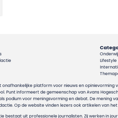
Catego
s
Onderwij
dactie
Lifestyle
Internat
Themapa
et onafhankelijke platform voor nieuws en opinievormin
ool. Punt informeert de gemeenschap van Avans Hogesch
als podium voor meningsvorming en debat. De mening van 
dactie. Op de website vinden lezers ook artikelen van he
e bestaat uit professionele journalisten. Zij werken in jour