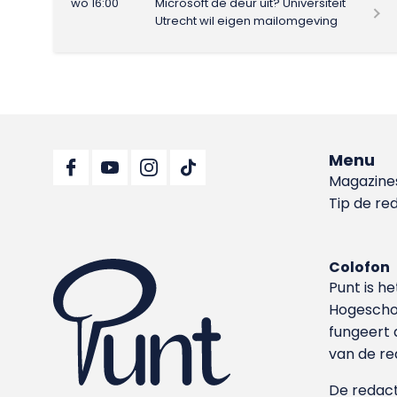
wo 16:00
Microsoft de deur uit? Universiteit
Utrecht wil eigen mailomgeving
Menu
Magazine
Tip de re
Colofon
Punt is h
Hoge­sch
fungeert 
van de re
De redacti