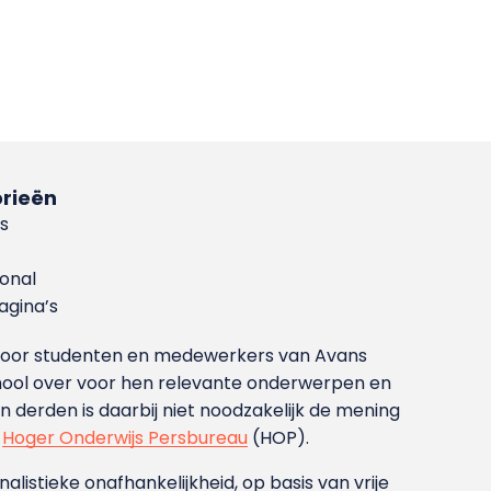
rieën
s
ional
gina’s
g voor studenten en medewerkers van Avans
ool over voor hen relevante onderwerpen en
derden is daarbij niet noodzakelijk de mening
t
Hoger Onderwijs Persbureau
(HOP).
nalistieke onafhankelijkheid, op basis van vrije