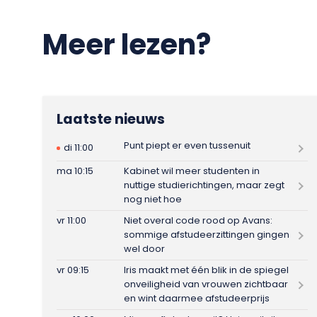
Meer lezen?
Laatste nieuws
Punt piept er even tussenuit
di 11:00
ma 10:15
Kabinet wil meer studenten in
nuttige studierichtingen, maar zegt
nog niet hoe
vr 11:00
Niet overal code rood op Avans:
sommige afstudeerzittingen gingen
wel door
vr 09:15
Iris maakt met één blik in de spiegel
onveiligheid van vrouwen zichtbaar
en wint daarmee afstudeerprijs