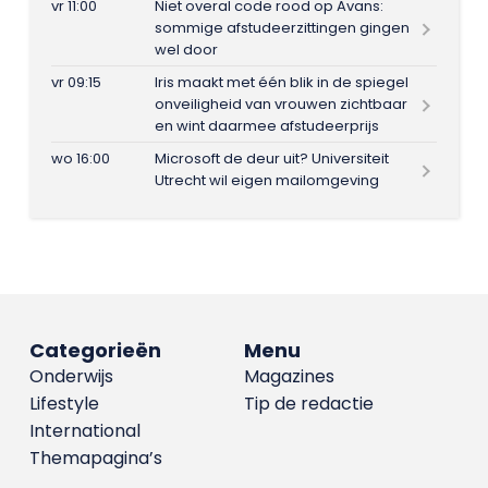
vr 11:00
Niet overal code rood op Avans:
sommige afstudeerzittingen gingen
wel door
vr 09:15
Iris maakt met één blik in de spiegel
onveiligheid van vrouwen zichtbaar
en wint daarmee afstudeerprijs
wo 16:00
Microsoft de deur uit? Universiteit
Utrecht wil eigen mailomgeving
Categorieën
Menu
Onderwijs
Magazines
Lifestyle
Tip de redactie
International
Themapagina’s