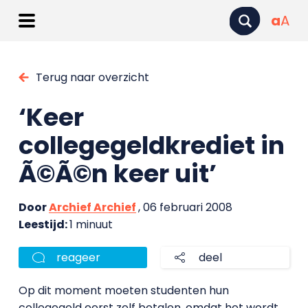
a
A
Terug naar overzicht
‘Keer
collegegeldkrediet in
Ã©Ã©n keer uit’
Door
Archief Archief
, 06 februari 2008
Leestijd:
1 minuut
reageer
deel
Op dit moment moeten studenten hun
collegegeld eerst zelf betalen, omdat het wordt