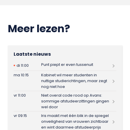
Meer lezen?
Laatste nieuws
Punt piept er even tussenuit
di 11:00
ma 10:15
Kabinet wil meer studenten in
nuttige studierichtingen, maar zegt
nog niet hoe
vr 11:00
Niet overal code rood op Avans:
sommige afstudeerzittingen gingen
wel door
vr 09:15
Iris maakt met één blik in de spiegel
onveiligheid van vrouwen zichtbaar
en wint daarmee afstudeerprijs