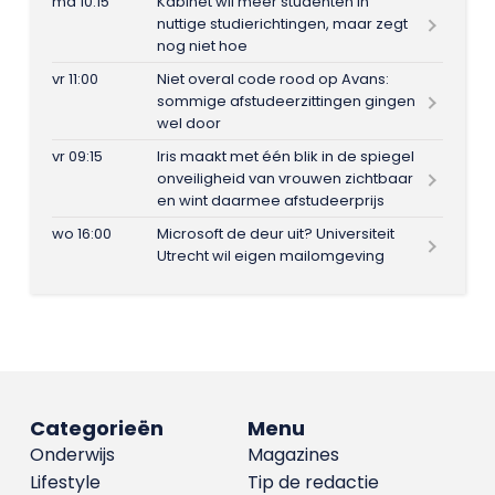
ma 10:15
Kabinet wil meer studenten in
nuttige studierichtingen, maar zegt
nog niet hoe
vr 11:00
Niet overal code rood op Avans:
sommige afstudeerzittingen gingen
wel door
vr 09:15
Iris maakt met één blik in de spiegel
onveiligheid van vrouwen zichtbaar
en wint daarmee afstudeerprijs
wo 16:00
Microsoft de deur uit? Universiteit
Utrecht wil eigen mailomgeving
Categorieën
Menu
Onderwijs
Magazines
Lifestyle
Tip de redactie