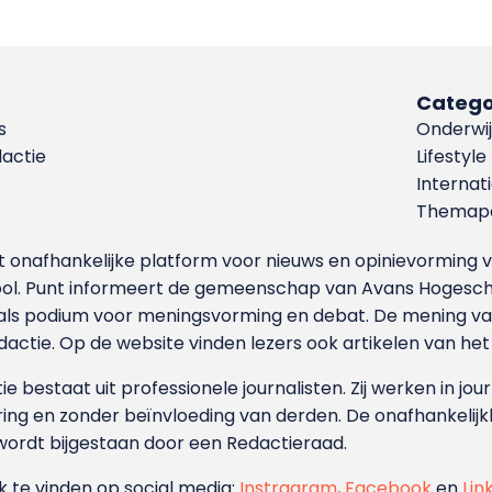
Catego
s
Onderwij
dactie
Lifestyle
Internat
Themapa
et onafhankelijke platform voor nieuws en opinievormin
ool. Punt informeert de gemeenschap van Avans Hogesch
als podium voor meningsvorming en debat. De mening van 
dactie. Op de website vinden lezers ook artikelen van he
e bestaat uit professionele journalisten. Zij werken in jour
ing en zonder beïnvloeding van derden. De onafhankelijk
wordt bijgestaan door een Redactieraad.
ok te vinden op social media:
Instragram
,
Facebook
en
Lin