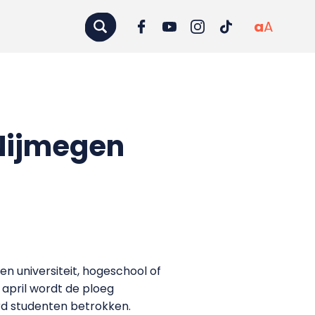
a
A
Nijmegen
n universiteit, hogeschool of
 april wordt de ploeg
rd studenten betrokken.