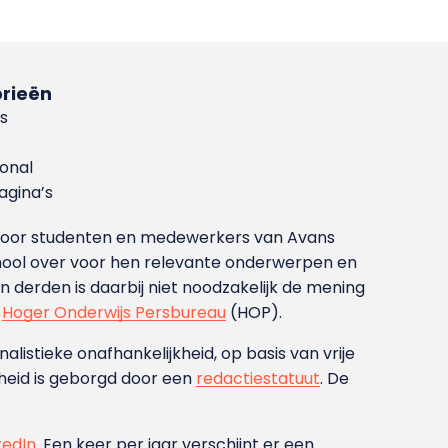
rieën
s
ional
gina’s
g voor studenten en medewerkers van Avans
ool over voor hen relevante onderwerpen en
derden is daarbij niet noodzakelijk de mening
t
Hoger Onderwijs Persbureau
(HOP).
nalistieke onafhankelijkheid, op basis van vrije
heid is geborgd door een
redactiestatuut
. De
kedIn
. Een keer per jaar verschijnt er een