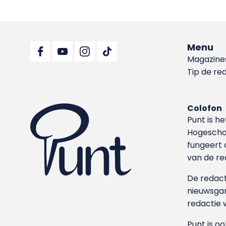
Menu
Magazine
Tip de re
Colofon
Punt is h
Hoge­sch
fungeert 
van de re
De redacti
nieuwsgar
redactie 
Punt is o