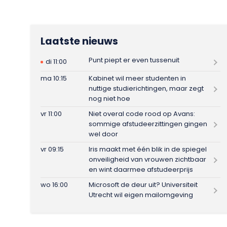
Laatste nieuws
Punt piept er even tussenuit
di 11:00
ma 10:15
Kabinet wil meer studenten in
nuttige studierichtingen, maar zegt
nog niet hoe
vr 11:00
Niet overal code rood op Avans:
sommige afstudeerzittingen gingen
wel door
vr 09:15
Iris maakt met één blik in de spiegel
onveiligheid van vrouwen zichtbaar
en wint daarmee afstudeerprijs
wo 16:00
Microsoft de deur uit? Universiteit
Utrecht wil eigen mailomgeving