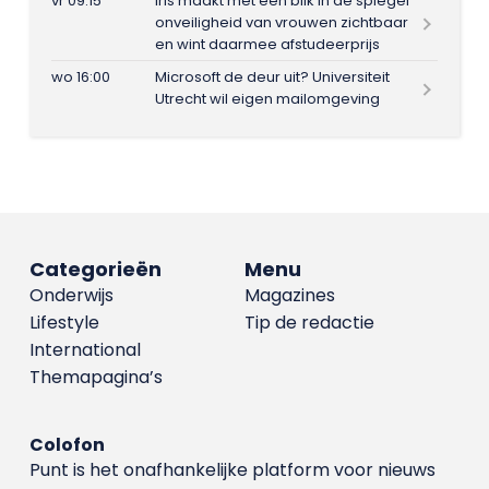
vr 09:15
Iris maakt met één blik in de spiegel
onveiligheid van vrouwen zichtbaar
en wint daarmee afstudeerprijs
wo 16:00
Microsoft de deur uit? Universiteit
Utrecht wil eigen mailomgeving
Categorieën
Menu
Onderwijs
Magazines
Lifestyle
Tip de redactie
International
Themapagina’s
Colofon
Punt is het onafhankelijke platform voor nieuws