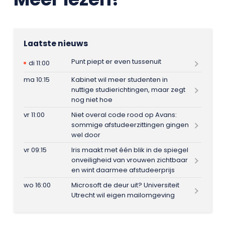
Laatste nieuws
Punt piept er even tussenuit
di 11:00
ma 10:15
Kabinet wil meer studenten in
nuttige studierichtingen, maar zegt
nog niet hoe
vr 11:00
Niet overal code rood op Avans:
sommige afstudeerzittingen gingen
wel door
vr 09:15
Iris maakt met één blik in de spiegel
onveiligheid van vrouwen zichtbaar
en wint daarmee afstudeerprijs
wo 16:00
Microsoft de deur uit? Universiteit
Utrecht wil eigen mailomgeving