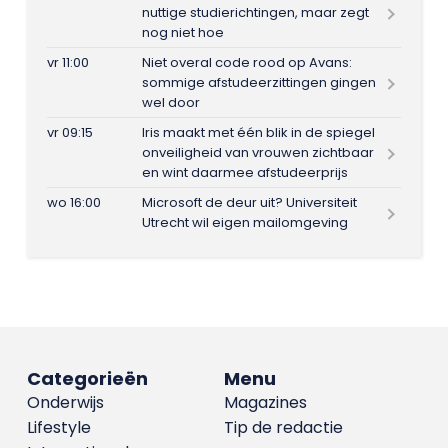
nuttige studierichtingen, maar zegt
nog niet hoe
vr 11:00
Niet overal code rood op Avans:
sommige afstudeerzittingen gingen
wel door
vr 09:15
Iris maakt met één blik in de spiegel
onveiligheid van vrouwen zichtbaar
en wint daarmee afstudeerprijs
wo 16:00
Microsoft de deur uit? Universiteit
Utrecht wil eigen mailomgeving
Categorieën
Menu
Onderwijs
Magazines
Lifestyle
Tip de redactie