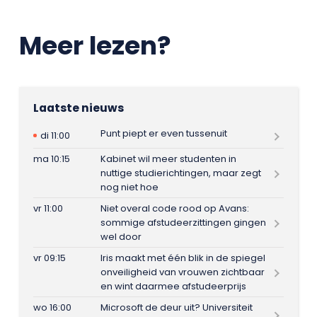
Meer lezen?
Laatste nieuws
Punt piept er even tussenuit
di 11:00
ma 10:15
Kabinet wil meer studenten in
nuttige studierichtingen, maar zegt
nog niet hoe
vr 11:00
Niet overal code rood op Avans:
sommige afstudeerzittingen gingen
wel door
vr 09:15
Iris maakt met één blik in de spiegel
onveiligheid van vrouwen zichtbaar
en wint daarmee afstudeerprijs
wo 16:00
Microsoft de deur uit? Universiteit