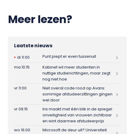
Meer lezen?
Laatste nieuws
Punt piept er even tussenuit
di 11:00
ma 10:15
Kabinet wil meer studenten in
nuttige studierichtingen, maar zegt
nog niet hoe
vr 11:00
Niet overal code rood op Avans:
sommige afstudeerzittingen gingen
wel door
vr 09:15
Iris maakt met één blik in de spiegel
onveiligheid van vrouwen zichtbaar
en wint daarmee afstudeerprijs
wo 16:00
Microsoft de deur uit? Universiteit