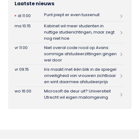
Laatste nieuws
Punt piept er even tussenuit
di 11:00
ma 10:15
Kabinet wil meer studenten in
nuttige studierichtingen, maar zegt
nog niet hoe
vr 11:00
Niet overal code rood op Avans:
sommige afstudeerzittingen gingen
wel door
vr 09:15
Iris maakt met één blik in de spiegel
onveiligheid van vrouwen zichtbaar
en wint daarmee afstudeerprijs
wo 16:00
Microsoft de deur uit? Universiteit
Utrecht wil eigen mailomgeving