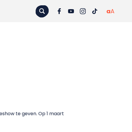
a
A
veshow te geven. Op 1 maart