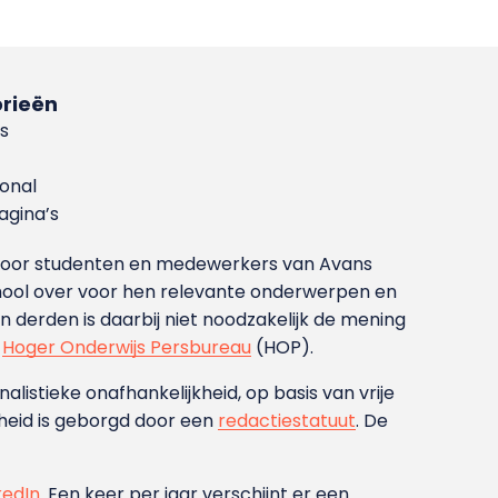
rieën
s
ional
gina’s
g voor studenten en medewerkers van Avans
ool over voor hen relevante onderwerpen en
derden is daarbij niet noodzakelijk de mening
t
Hoger Onderwijs Persbureau
(HOP).
nalistieke onafhankelijkheid, op basis van vrije
heid is geborgd door een
redactiestatuut
. De
kedIn
. Een keer per jaar verschijnt er een