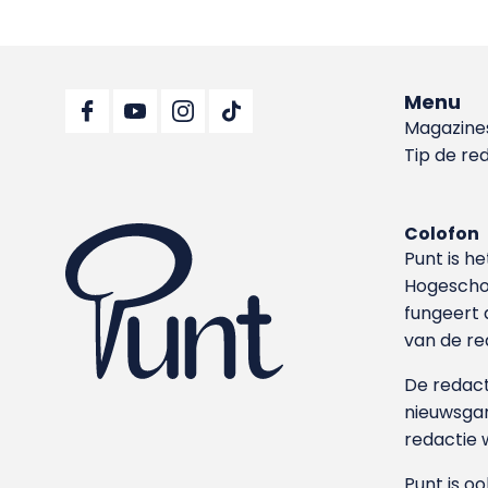
Menu
Magazine
Tip de re
Colofon
Punt is h
Hoge­sch
fungeert 
van de re
De redacti
nieuwsgar
redactie 
Punt is o