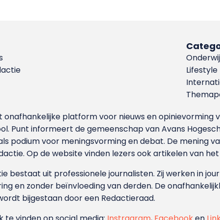
Catego
s
Onderwij
dactie
Lifestyle
Internat
Themapa
et onafhankelijke platform voor nieuws en opinievormin
ool. Punt informeert de gemeenschap van Avans Hogesch
als podium voor meningsvorming en debat. De mening van 
dactie. Op de website vinden lezers ook artikelen van he
e bestaat uit professionele journalisten. Zij werken in jour
ing en zonder beïnvloeding van derden. De onafhankelijk
wordt bijgestaan door een Redactieraad.
ok te vinden op social media:
Instragram
,
Facebook
en
Lin