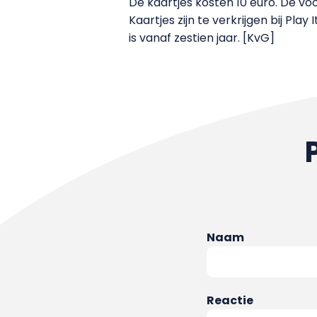
De kaartjes kosten 10 euro. De voo
Kaartjes zijn te verkrijgen bij P
is vanaf zestien jaar. [KvG]
Naam
Reactie