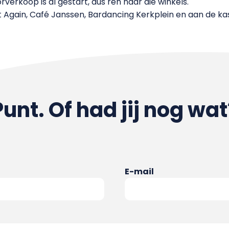
rverkoop is al gestart, dus ren naar die winkels.
lay It Again, Café Janssen, Bardancing Kerkplein en aan de
Punt. Of had jij nog wat
E-mail