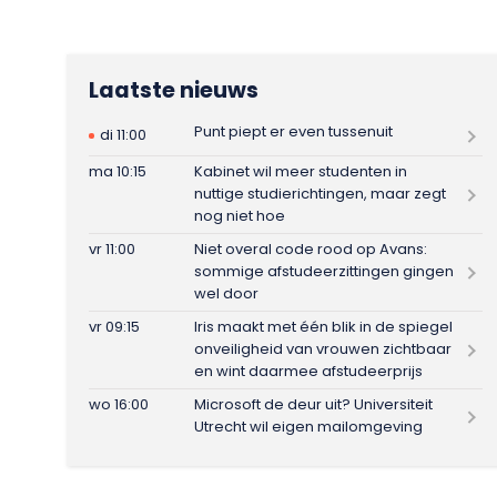
Laatste nieuws
Punt piept er even tussenuit
di 11:00
ma 10:15
Kabinet wil meer studenten in
nuttige studierichtingen, maar zegt
nog niet hoe
vr 11:00
Niet overal code rood op Avans:
sommige afstudeerzittingen gingen
wel door
vr 09:15
Iris maakt met één blik in de spiegel
onveiligheid van vrouwen zichtbaar
en wint daarmee afstudeerprijs
wo 16:00
Microsoft de deur uit? Universiteit
Utrecht wil eigen mailomgeving