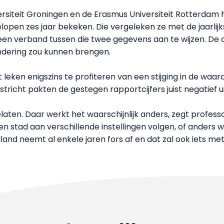
ersiteit Groningen en de Erasmus Universiteit Rotterdam
lopen zes jaar bekeken. Die vergeleken ze met de jaarlij
 geen verband tussen die twee gegevens aan te wijzen. De
randering zou kunnen brengen.
 leken enigszins te profiteren van een stijging in de waar
astricht pakten de gestegen rapportcijfers juist negatief 
aten. Daar werkt het waarschijnlijk anders, zegt profes
n stad aan verschillende instellingen volgen, of anders w
land neemt al enkele jaren fors af en dat zal ook iets m