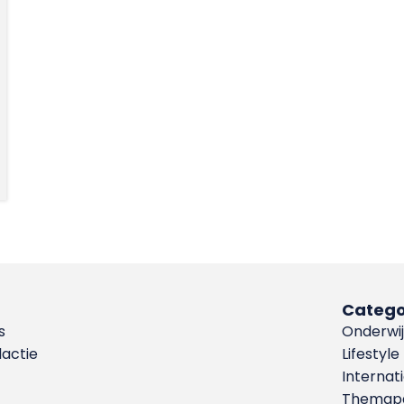
Catego
s
Onderwij
dactie
Lifestyle
Internat
Themapa