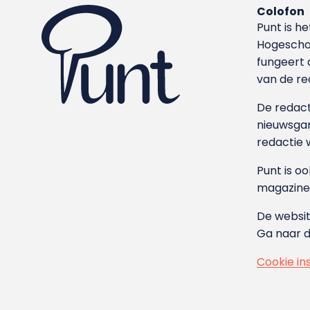
Colofon
Punt is h
Hoge­sch
fungeert 
van de re
De redacti
nieuwsgar
redactie 
Punt is o
magazine
De websit
Ga naar 
Cookie in