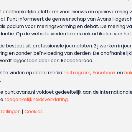
et onafhankelijke platform voor nieuws en opinievormin
ool. Punt informeert de gemeenschap van Avans Hogesch
als podium voor meningsvorming en debat. De mening van 
dactie. Op de website vinden lezers ook artikelen van he
e bestaat uit professionele journalisten. Zij werken in jour
ing en zonder beïnvloeding van derden. De onafhankelijk
wordt bijgestaan door een Redactieraad.
ok te vinden op social media:
Instragram
,
Facebook
en
Lin
.
e punt.avans.nl voldoet gedeeltelijk aan de internationale
de
toegankelijkheidsverklaring
.
stellingen
|
Cookies