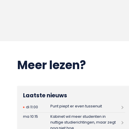
Meer lezen?
Laatste nieuws
Punt piept er even tussenuit
di 11:00
ma 10:15
Kabinet wil meer studenten in
nuttige studierichtingen, maar zegt
nog niet hoe