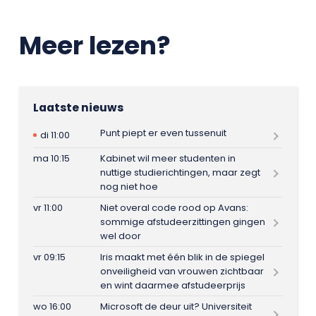
Meer lezen?
Laatste nieuws
Punt piept er even tussenuit
di 11:00
ma 10:15
Kabinet wil meer studenten in
nuttige studierichtingen, maar zegt
nog niet hoe
vr 11:00
Niet overal code rood op Avans:
sommige afstudeerzittingen gingen
wel door
vr 09:15
Iris maakt met één blik in de spiegel
onveiligheid van vrouwen zichtbaar
en wint daarmee afstudeerprijs
wo 16:00
Microsoft de deur uit? Universiteit