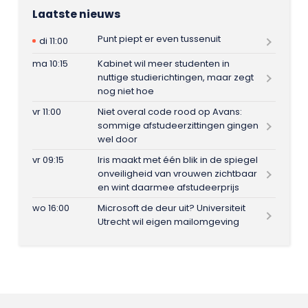
Laatste nieuws
Punt piept er even tussenuit
di 11:00
ma 10:15
Kabinet wil meer studenten in
nuttige studierichtingen, maar zegt
nog niet hoe
vr 11:00
Niet overal code rood op Avans:
sommige afstudeerzittingen gingen
wel door
vr 09:15
Iris maakt met één blik in de spiegel
onveiligheid van vrouwen zichtbaar
en wint daarmee afstudeerprijs
wo 16:00
Microsoft de deur uit? Universiteit
Utrecht wil eigen mailomgeving