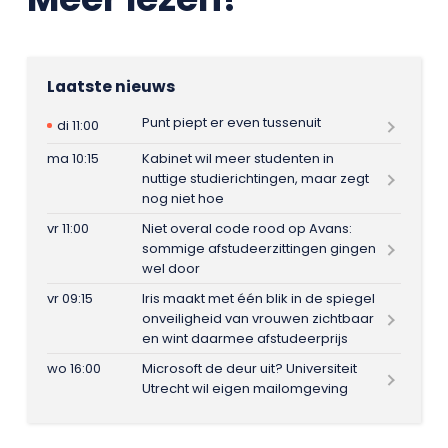
Laatste nieuws
Punt piept er even tussenuit
di 11:00
ma 10:15
Kabinet wil meer studenten in
nuttige studierichtingen, maar zegt
nog niet hoe
vr 11:00
Niet overal code rood op Avans:
sommige afstudeerzittingen gingen
wel door
vr 09:15
Iris maakt met één blik in de spiegel
onveiligheid van vrouwen zichtbaar
en wint daarmee afstudeerprijs
wo 16:00
Microsoft de deur uit? Universiteit
Utrecht wil eigen mailomgeving