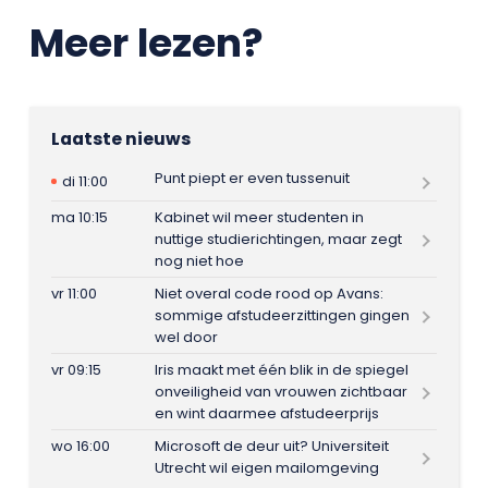
Meer lezen?
Laatste nieuws
Punt piept er even tussenuit
di 11:00
ma 10:15
Kabinet wil meer studenten in
nuttige studierichtingen, maar zegt
nog niet hoe
vr 11:00
Niet overal code rood op Avans:
sommige afstudeerzittingen gingen
wel door
vr 09:15
Iris maakt met één blik in de spiegel
onveiligheid van vrouwen zichtbaar
en wint daarmee afstudeerprijs
wo 16:00
Microsoft de deur uit? Universiteit
Utrecht wil eigen mailomgeving