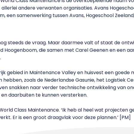
en. World Class Maintenance is de overkoepelende naam 
n allerlei andere verwanten organisaties. Avans Hogeschoo
, een samenwerking tussen Avans, Hogeschool Zeeland, vi
 nog steeds de vraag. Maar daarmee valt of staat de ont
 Ruud Hoogenboom, die samen met Carel Geenen en een aan
.
ijk gebied in Maintenance Valley en huisvest een goede m
hebben, zoals de Nederlandse Gasunie, het Logistiek C
rijven snakken naar verder technische ontwikkeling van
 en daarbuiten te kunnen versterken.
ld Class Maintenance. ‘Ik heb al heel wat projecten gez
rkt. Er is een groot draagvlak voor deze plannen.’ [PM]