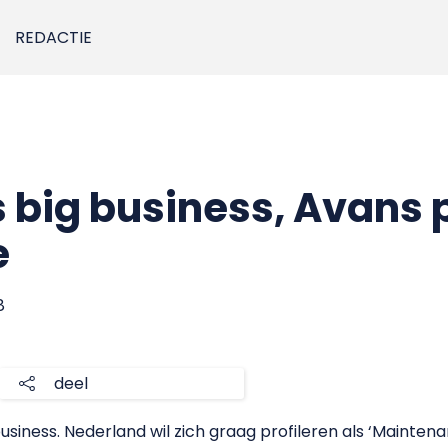
REDACTIE
 big business, Avans p
e
8
deel
usiness.
Nederland wil zich graag profileren als ‘Maintenan