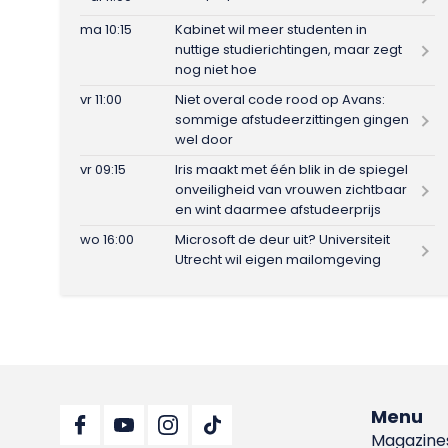
ma 10:15
Kabinet wil meer studenten in
nuttige studierichtingen, maar zegt
nog niet hoe
vr 11:00
Niet overal code rood op Avans:
sommige afstudeerzittingen gingen
wel door
vr 09:15
Iris maakt met één blik in de spiegel
onveiligheid van vrouwen zichtbaar
en wint daarmee afstudeerprijs
wo 16:00
Microsoft de deur uit? Universiteit
Utrecht wil eigen mailomgeving
Menu
Magazine