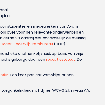
ional
gina’s
g voor studenten en medewerkers van Avans
ool over voor hen relevante onderwerpen en
derden is daarbij niet noodzakelijk de mening
t
Hoger Onderwijs Persbureau
(HOP).
nalistieke onafhankelijkheid, op basis van vrije
heid is geborgd door een
redactiestatuut
. De
kedIn
. Een keer per jaar verschijnt er een
 toegankelijkheidsrichtlijnen WCAG 2.1, niveau AA.