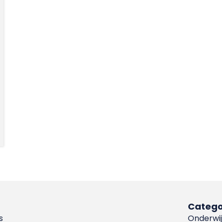
Catego
s
Onderwij