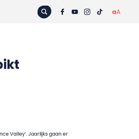
a
A
ikt
ce Valley’. Jaarlijks gaan er