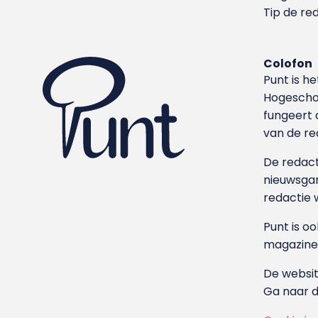
Tip de re
Colofon
Punt is h
Hoge­sch
fungeert 
van de re
De redacti
nieuwsgar
redactie 
Punt is o
magazine
De websit
Ga naar 