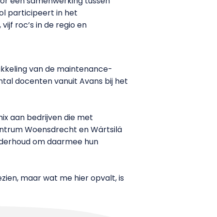
voor een samenwerking tussen
l participeert in het
jf roc’s in de regio en
wikkeling van de maintenance-
tal docenten vanuit Avans bij het
ix aan bedrijven die met
entrum Woensdrecht en Wärtsilä
 onderhoud om daarmee hun
ien, maar wat me hier opvalt, is