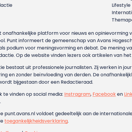
dactie
Lifestyle
Internat
Themapa
et onafhankelijke platform voor nieuws en opinievormin
ool. Punt informeert de gemeenschap van Avans Hogesch
als podium voor meningsvorming en debat. De mening van 
dactie. Op de website vinden lezers ook artikelen van he
e bestaat uit professionele journalisten. Zij werken in jour
ing en zonder beïnvloeding van derden. De onafhankelijk
wordt bijgestaan door een Redactieraad.
ok te vinden op social media:
Instragram
,
Facebook
en
Lin
.
e punt.avans.nl voldoet gedeeltelijk aan de internationale
de
toegankelijkheidsverklaring
.