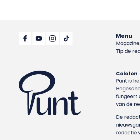
Menu
Magazine
Tip de re
Colofon
Punt is h
Hoge­sch
fungeert 
van de re
De redacti
nieuwsgar
redactie 