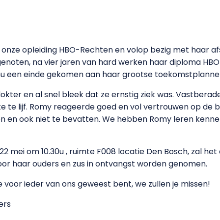
onze opleiding HBO-Rechten en volop bezig met haar afs
aargenoten, na vier jaren van hard werken haar diploma H
nu een einde gekomen aan haar grootse toekomstplanne
kter en al snel bleek dat ze ernstig ziek was. Vastberad
ekte te lijf. Romy reageerde goed en vol vertrouwen op de
n en ook niet te bevatten. We hebben Romy leren kenne
22 mei om 10.30u , ruimte F008 locatie Den Bosch, zal 
oor haar ouders en zus in ontvangst worden genomen.
e voor ieder van ons geweest bent, we zullen je missen!
ers