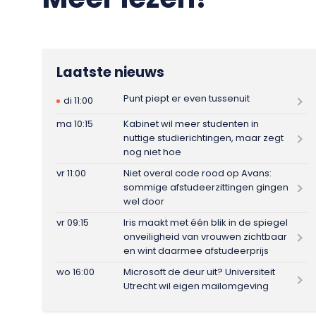
Laatste nieuws
Punt piept er even tussenuit
di 11:00
ma 10:15
Kabinet wil meer studenten in
nuttige studierichtingen, maar zegt
nog niet hoe
vr 11:00
Niet overal code rood op Avans:
sommige afstudeerzittingen gingen
wel door
vr 09:15
Iris maakt met één blik in de spiegel
onveiligheid van vrouwen zichtbaar
en wint daarmee afstudeerprijs
wo 16:00
Microsoft de deur uit? Universiteit
Utrecht wil eigen mailomgeving