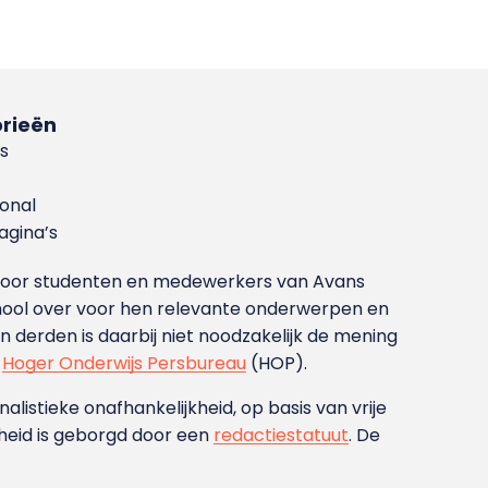
rieën
s
ional
gina’s
g voor studenten en medewerkers van Avans
ool over voor hen relevante onderwerpen en
derden is daarbij niet noodzakelijk de mening
t
Hoger Onderwijs Persbureau
(HOP).
nalistieke onafhankelijkheid, op basis van vrije
heid is geborgd door een
redactiestatuut
. De