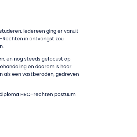
tuderen. Iedereen ging er vanuit
BO-Rechten in ontvangst zou
n.
en, en nog steeds gefocust op
 behandeling en daarom is haar
n als een vastberaden, gedreven
het diploma HBO-rechten postuum