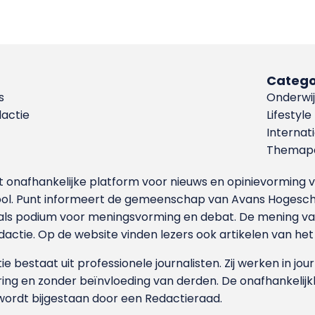
Catego
s
Onderwij
dactie
Lifestyle
Internat
Themapa
et onafhankelijke platform voor nieuws en opinievormin
ool. Punt informeert de gemeenschap van Avans Hogesch
als podium voor meningsvorming en debat. De mening van 
dactie. Op de website vinden lezers ook artikelen van he
e bestaat uit professionele journalisten. Zij werken in jour
ing en zonder beïnvloeding van derden. De onafhankelijk
wordt bijgestaan door een Redactieraad.