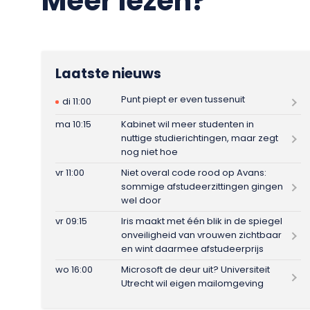
Meer lezen?
Laatste nieuws
Punt piept er even tussenuit
di 11:00
ma 10:15
Kabinet wil meer studenten in
nuttige studierichtingen, maar zegt
nog niet hoe
vr 11:00
Niet overal code rood op Avans:
sommige afstudeerzittingen gingen
wel door
vr 09:15
Iris maakt met één blik in de spiegel
onveiligheid van vrouwen zichtbaar
en wint daarmee afstudeerprijs
wo 16:00
Microsoft de deur uit? Universiteit
Utrecht wil eigen mailomgeving