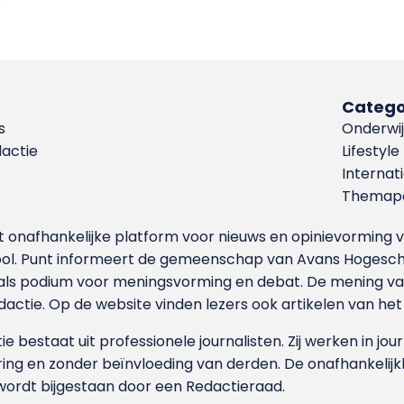
Catego
s
Onderwij
dactie
Lifestyle
Internat
Themapa
et onafhankelijke platform voor nieuws en opinievormin
ool. Punt informeert de gemeenschap van Avans Hogesch
als podium voor meningsvorming en debat. De mening van 
dactie. Op de website vinden lezers ook artikelen van he
e bestaat uit professionele journalisten. Zij werken in jour
ing en zonder beïnvloeding van derden. De onafhankelijk
wordt bijgestaan door een Redactieraad.