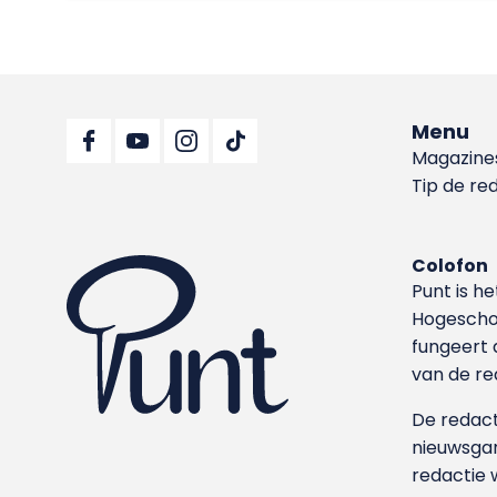
Menu
Magazine
Tip de re
Colofon
Punt is h
Hoge­sch
fungeert 
van de re
De redacti
nieuwsgar
redactie 