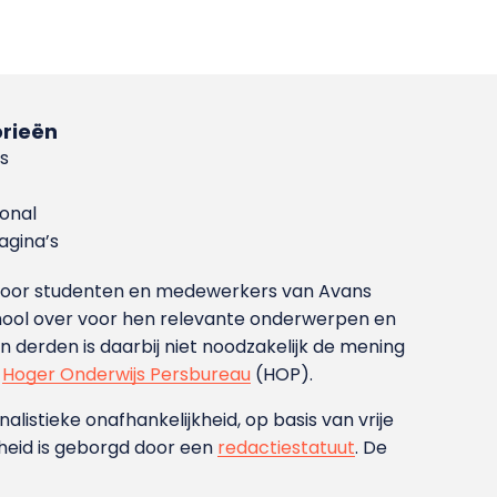
rieën
s
ional
gina’s
g voor studenten en medewerkers van Avans
ool over voor hen relevante onderwerpen en
derden is daarbij niet noodzakelijk de mening
t
Hoger Onderwijs Persbureau
(HOP).
nalistieke onafhankelijkheid, op basis van vrije
heid is geborgd door een
redactiestatuut
. De