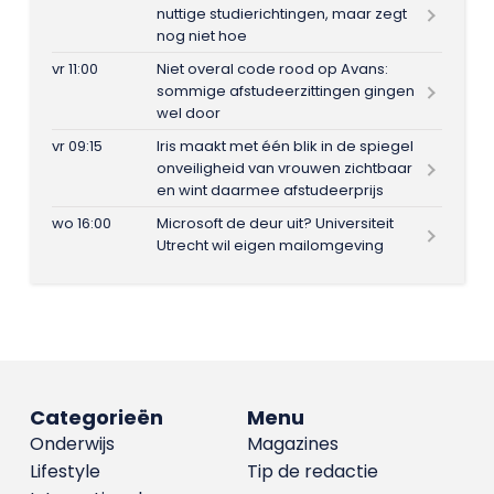
nuttige studierichtingen, maar zegt
nog niet hoe
vr 11:00
Niet overal code rood op Avans:
sommige afstudeerzittingen gingen
wel door
vr 09:15
Iris maakt met één blik in de spiegel
onveiligheid van vrouwen zichtbaar
en wint daarmee afstudeerprijs
wo 16:00
Microsoft de deur uit? Universiteit
Utrecht wil eigen mailomgeving
Categorieën
Menu
Onderwijs
Magazines
Lifestyle
Tip de redactie