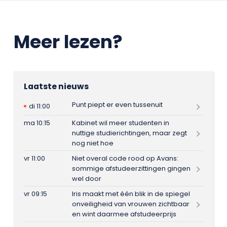
Meer lezen?
Laatste nieuws
Punt piept er even tussenuit
di 11:00
ma 10:15
Kabinet wil meer studenten in
nuttige studierichtingen, maar zegt
nog niet hoe
vr 11:00
Niet overal code rood op Avans:
sommige afstudeerzittingen gingen
wel door
vr 09:15
Iris maakt met één blik in de spiegel
onveiligheid van vrouwen zichtbaar
en wint daarmee afstudeerprijs