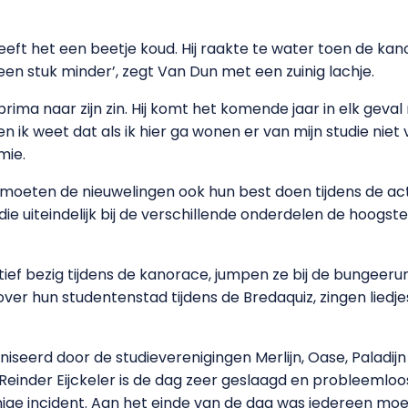
eft het een beetje koud. Hij raakte te water toen de kano
 een stuk minder’, zegt Van Dun met een zuinig lachje.
rima naar zijn zin. Hij komt het komende jaar in elk geva
en ik weet dat als ik hier ga wonen er van mijn studie niet
mie.
 moeten de nieuwelingen ook hun best doen tijdens de ac
ie uiteindelijk bij de verschillende onderdelen de hoogs
tief bezig tijdens de kanorace, jumpen ze bij de bungeerun
over hun studentenstad tijdens de Bredaquiz, zingen liedje
seerd door de studieverenigingen Merlijn, Oase, Paladijn 
Reinder Eijckeler is de dag zeer geslaagd en probleemloos 
ge incident. Aan het einde van de dag was iedereen moe 