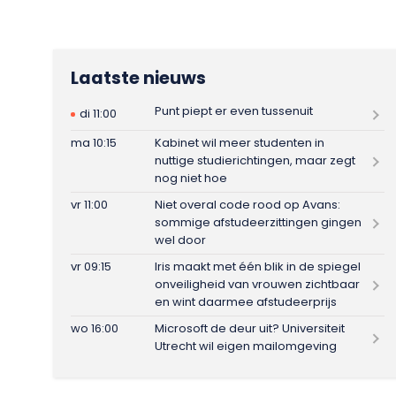
Laatste nieuws
Punt piept er even tussenuit
di 11:00
ma 10:15
Kabinet wil meer studenten in
nuttige studierichtingen, maar zegt
nog niet hoe
vr 11:00
Niet overal code rood op Avans:
sommige afstudeerzittingen gingen
wel door
vr 09:15
Iris maakt met één blik in de spiegel
onveiligheid van vrouwen zichtbaar
en wint daarmee afstudeerprijs
wo 16:00
Microsoft de deur uit? Universiteit
Utrecht wil eigen mailomgeving