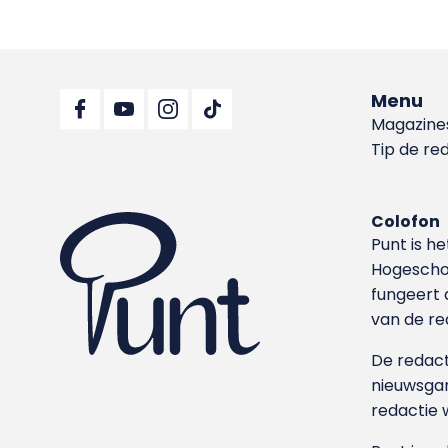
Menu
Magazine
Tip de re
Colofon
Punt is h
Hoge­sch
fungeert 
van de re
De redacti
nieuwsgar
redactie 