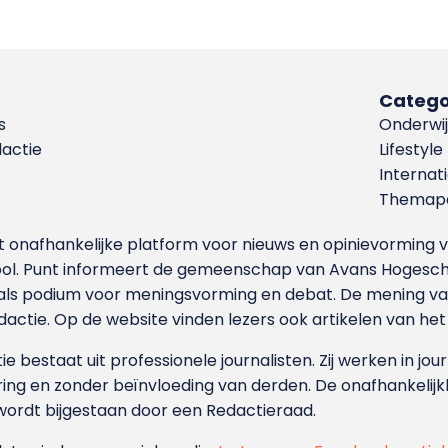
Catego
s
Onderwij
dactie
Lifestyle
Internat
Themapa
et onafhankelijke platform voor nieuws en opinievormin
ool. Punt informeert de gemeenschap van Avans Hogesch
als podium voor meningsvorming en debat. De mening van 
dactie. Op de website vinden lezers ook artikelen van he
e bestaat uit professionele journalisten. Zij werken in jour
ing en zonder beïnvloeding van derden. De onafhankelijk
wordt bijgestaan door een Redactieraad.