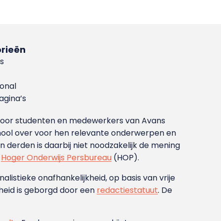
rieën
s
ional
gina’s
g voor studenten en medewerkers van Avans
ool over voor hen relevante onderwerpen en
derden is daarbij niet noodzakelijk de mening
t
Hoger Onderwijs Persbureau
(HOP).
nalistieke onafhankelijkheid, op basis van vrije
heid is geborgd door een
redactiestatuut
. De