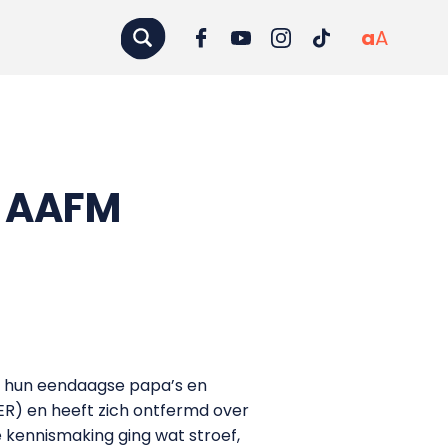
a
A
e AAFM
er hun eendaagse papa’s en
R) en heeft zich ontfermd over
De kennismaking ging wat stroef,