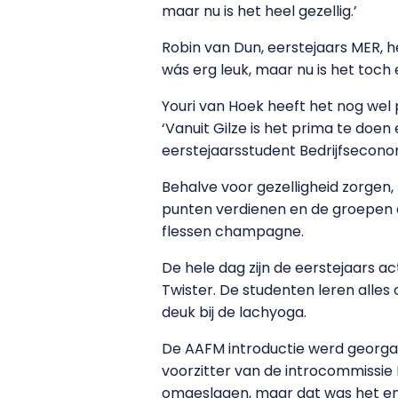
maar nu is het heel gezellig.’
Robin van Dun, eerstejaars MER, he
wás erg leuk, maar nu is het toch
Youri van Hoek heeft het nog wel p
‘Vanuit Gilze is het prima te doen 
eerstejaarsstudent Bedrijfsecono
Behalve voor gezelligheid zorgen,
punten verdienen en de groepen d
flessen champagne.
De hele dag zijn de eerstejaars ac
Twister. De studenten leren alles 
deuk bij de lachyoga.
De AAFM introductie werd georgani
voorzitter van de introcommissie 
omgeslagen, maar dat was het eni