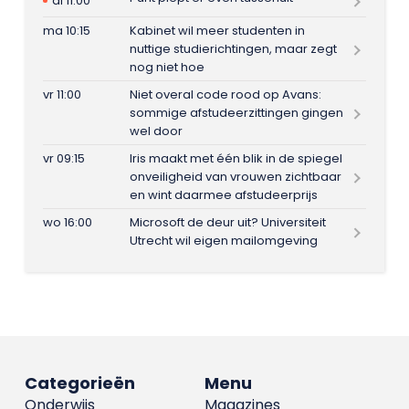
di 11:00
ma 10:15
Kabinet wil meer studenten in
nuttige studierichtingen, maar zegt
nog niet hoe
vr 11:00
Niet overal code rood op Avans:
sommige afstudeerzittingen gingen
wel door
vr 09:15
Iris maakt met één blik in de spiegel
onveiligheid van vrouwen zichtbaar
en wint daarmee afstudeerprijs
wo 16:00
Microsoft de deur uit? Universiteit
Utrecht wil eigen mailomgeving
Categorieën
Menu
Onderwijs
Magazines