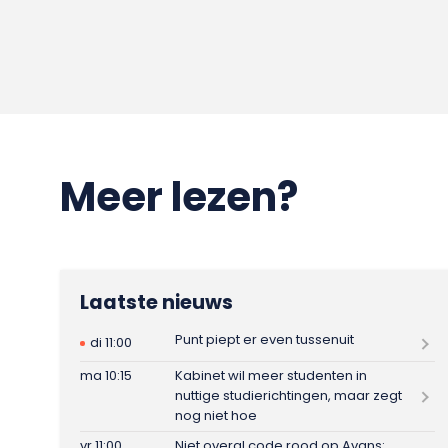
Meer lezen?
Laatste nieuws
Punt piept er even tussenuit
di 11:00
ma 10:15
Kabinet wil meer studenten in
nuttige studierichtingen, maar zegt
nog niet hoe
vr 11:00
Niet overal code rood op Avans: