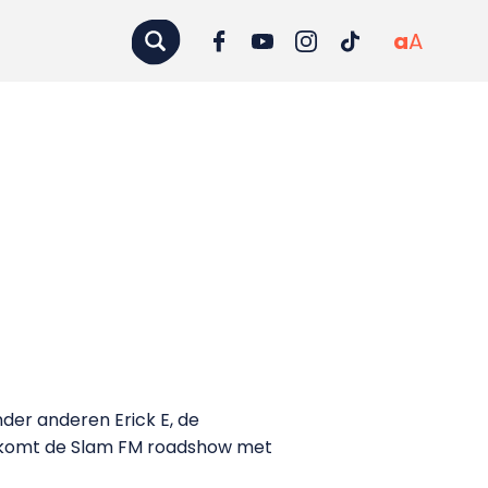
a
A
der anderen Erick E, de
 komt de Slam FM roadshow met