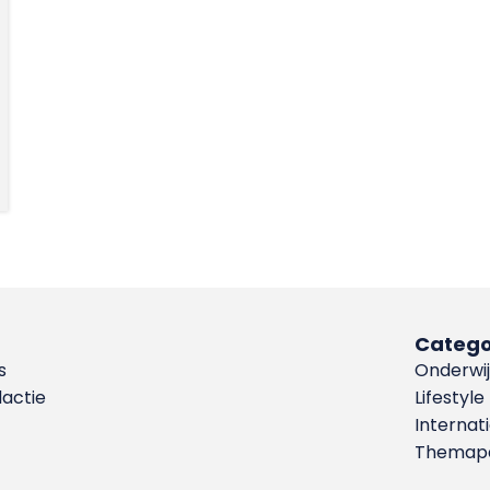
Catego
s
Onderwij
dactie
Lifestyle
Internat
Themapa