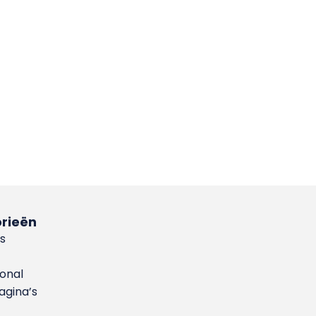
rieën
s
ional
gina’s