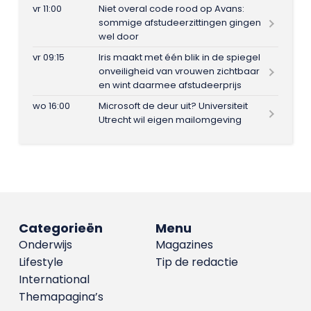
vr 11:00
Niet overal code rood op Avans:
sommige afstudeerzittingen gingen
wel door
vr 09:15
Iris maakt met één blik in de spiegel
onveiligheid van vrouwen zichtbaar
en wint daarmee afstudeerprijs
wo 16:00
Microsoft de deur uit? Universiteit
Utrecht wil eigen mailomgeving
Categorieën
Menu
Onderwijs
Magazines
Lifestyle
Tip de redactie
International
Themapagina’s