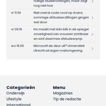
nuttige studierichtingen, maar zegt
nog niet hoe
vr 11:00
Niet overal code rood op Avans:
sommige afstudeerzittingen gingen
wel door
vr 09:15
Iris maakt met één blik in de spiegel
onveiligheid van vrouwen zichtbaar
en wint daarmee afstudeerprijs
wo 16:00
Microsoft de deur uit? Universiteit
Utrecht wil eigen mailomgeving
Categorieën
Menu
Onderwijs
Magazines
Lifestyle
Tip de redactie
International