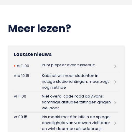
Meer lezen?
Laatste nieuws
Punt piept er even tussenuit
di 11:00
ma 10:15
Kabinet wil meer studenten in
nuttige studierichtingen, maar zegt
nog niet hoe
vr 11:00
Niet overal code rood op Avans:
sommige afstudeerzittingen gingen
wel door
vr 09:15
Iris maakt met één blik in de spiegel
onveiligheid van vrouwen zichtbaar
en wint daarmee afstudeerprijs