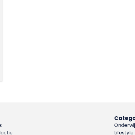
Catego
s
Onderwij
dactie
Lifestyle