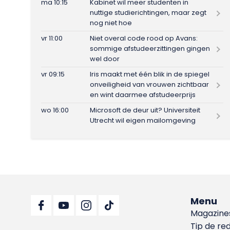
ma 10:15
Kabinet wil meer studenten in
nuttige studierichtingen, maar zegt
nog niet hoe
vr 11:00
Niet overal code rood op Avans:
sommige afstudeerzittingen gingen
wel door
vr 09:15
Iris maakt met één blik in de spiegel
onveiligheid van vrouwen zichtbaar
en wint daarmee afstudeerprijs
wo 16:00
Microsoft de deur uit? Universiteit
Utrecht wil eigen mailomgeving
Menu
Magazine
Tip de re