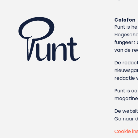
Colofon
Punt is h
Hoge­sch
fungeert 
van de re
De redacti
nieuwsgar
redactie 
Punt is o
magazine
De websit
Ga naar 
Cookie in