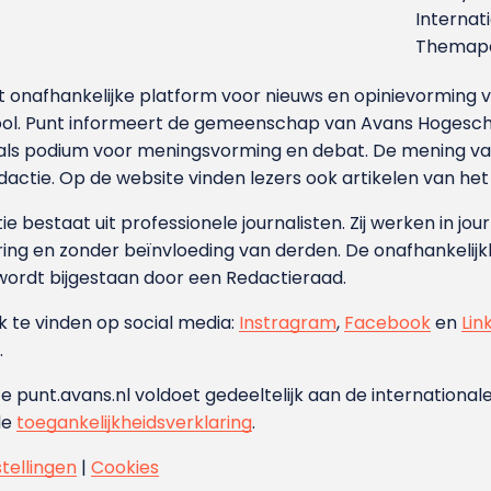
Internat
Themapa
et onafhankelijke platform voor nieuws en opinievormin
ool. Punt informeert de gemeenschap van Avans Hogesch
als podium voor meningsvorming en debat. De mening van 
dactie. Op de website vinden lezers ook artikelen van he
e bestaat uit professionele journalisten. Zij werken in jour
ing en zonder beïnvloeding van derden. De onafhankelijk
wordt bijgestaan door een Redactieraad.
ok te vinden op social media:
Instragram
,
Facebook
en
Lin
.
e punt.avans.nl voldoet gedeeltelijk aan de internationale
de
toegankelijkheidsverklaring
.
stellingen
|
Cookies