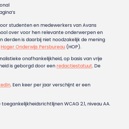
ional
gina’s
g voor studenten en medewerkers van Avans
ool over voor hen relevante onderwerpen en
derden is daarbij niet noodzakelijk de mening
t
Hoger Onderwijs Persbureau
(HOP).
nalistieke onafhankelijkheid, op basis van vrije
heid is geborgd door een
redactiestatuut
. De
kedIn
. Een keer per jaar verschijnt er een
 toegankelijkheidsrichtlijnen WCAG 2.1, niveau AA.