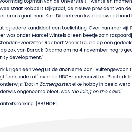
 voormalig topman van de Universiteit Twente en moment
twee staat Robbert Dijkgraaf, de nieuwe president van de
 brons gaat naar Karl Dittrich van kwaliteitswaakhond
taat bij iedere kandidaat een toelichting. Over nummer vijf
er was onder Marcel Wintels al een beetje zo’n raspaard
 Stenden-voorzitter Robbert Veenstra, die op een gedeeld
ng op zak van Barack Obama om na 4 november nog ’s ged
nity development.'
rk krijgen een veeg uit de anonieme pan. 'Buitengewoon t
gt "een oude rot" over de HBO-raadvoorzitter. Plasterk kri
onderwijs: 'Dat in
Zomergasten
elke hobby in beeld werd 
nderwijs ongenoemd bleef, was
the icing on the cake
.'
ariteitsranking. [BB/HOP]