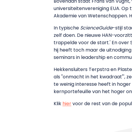
Bovenaan staat Frans van Vught,
universiteitenvereniging EUA. Op 
Akademie van Wetenschappen. Het
In typische
ScienceGuide
-stijl s
zelf doen. De nieuwe HAN-voorzitt
trappelde voor de start.' En over
hij heeft toch maar de uitnodigi
seminars in leadership en commu
Hekkensluiters Terpstra en Plaste
als "onmacht in het kwadraat"', ze
te weinig interesse heeft in hoger 
kernportefeuille van het hoger o
Klik
hier
voor de rest van de popul