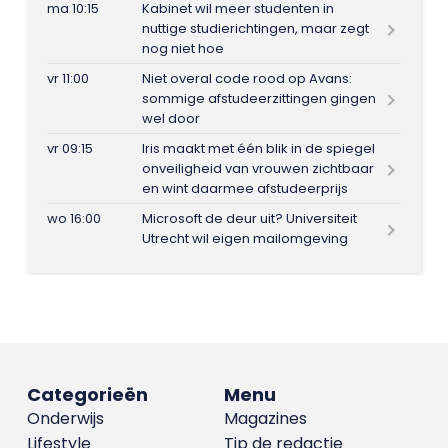
ma 10:15
Kabinet wil meer studenten in
nuttige studierichtingen, maar zegt
nog niet hoe
vr 11:00
Niet overal code rood op Avans:
sommige afstudeerzittingen gingen
wel door
vr 09:15
Iris maakt met één blik in de spiegel
onveiligheid van vrouwen zichtbaar
en wint daarmee afstudeerprijs
wo 16:00
Microsoft de deur uit? Universiteit
Utrecht wil eigen mailomgeving
Categorieën
Menu
Onderwijs
Magazines
Lifestyle
Tip de redactie