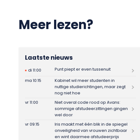
Meer lezen?
Laatste nieuws
Punt piept er even tussenuit
di 11:00
ma 10:15
Kabinet wil meer studenten in
nuttige studierichtingen, maar zegt
nog niet hoe
vr 11:00
Niet overal code rood op Avans:
sommige afstudeerzittingen gingen
wel door
vr 09:15
Iris maakt met één blik in de spiegel
onveiligheid van vrouwen zichtbaar
en wint daarmee afstudeerprijs