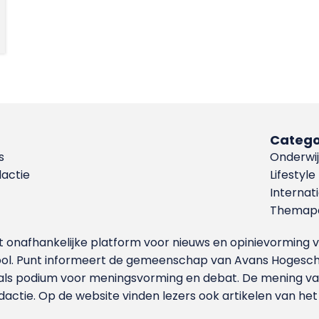
Catego
s
Onderwij
dactie
Lifestyle
Internat
Themapa
et onafhankelijke platform voor nieuws en opinievormin
ool. Punt informeert de gemeenschap van Avans Hogesch
als podium voor meningsvorming en debat. De mening van 
dactie. Op de website vinden lezers ook artikelen van he