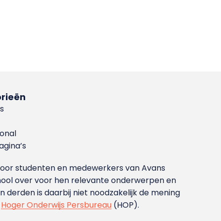
rieën
s
ional
gina’s
g voor studenten en medewerkers van Avans
ool over voor hen relevante onderwerpen en
derden is daarbij niet noodzakelijk de mening
t
Hoger Onderwijs Persbureau
(HOP).