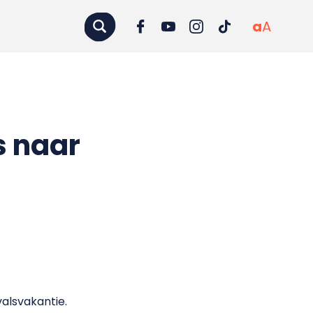
a
A
s naar
valsvakantie.