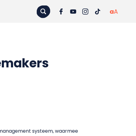
a
A
remakers
nt management systeem, waarmee