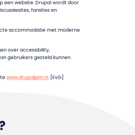
p een website. Drupal wordt door
cussiesites, fansites en
rfecte accommodatie met moderne
en over accessibility,
van gebruikers gesteld kunnen
ite
www.drupaljam.nl
. [EvG]
?