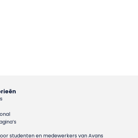
rieën
s
ional
gina’s
g voor studenten en medewerkers van Avans