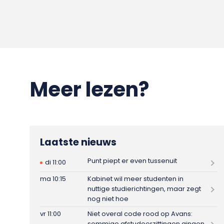
Meer lezen?
Laatste nieuws
Punt piept er even tussenuit
di 11:00
ma 10:15
Kabinet wil meer studenten in
nuttige studierichtingen, maar zegt
nog niet hoe
vr 11:00
Niet overal code rood op Avans:
sommige afstudeerzittingen gingen