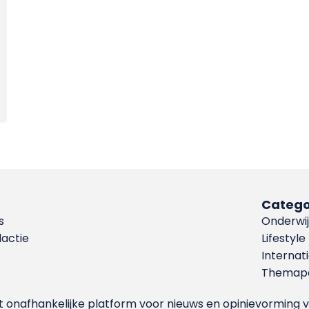
Catego
s
Onderwij
dactie
Lifestyle
Internat
Themapa
et onafhankelijke platform voor nieuws en opinievormin